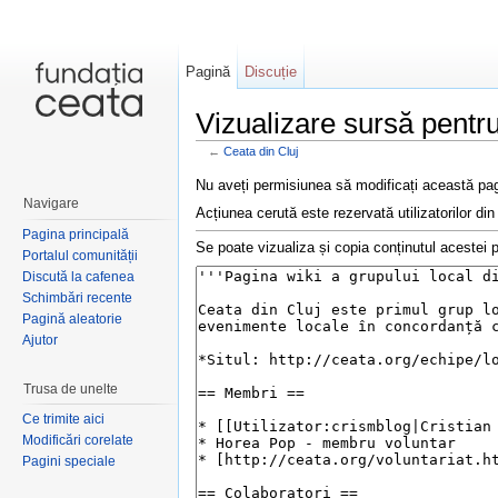
Pagină
Discuție
Vizualizare sursă pentr
←
Ceata din Cluj
Salt la:
navigare
,
căutare
Nu aveți permisiunea să modificați această pag
Navigare
Acțiunea cerută este rezervată utilizatorilor din
Pagina principală
Se poate vizualiza și copia conținutul acestei p
Portalul comunității
Discută la cafenea
Schimbări recente
Pagină aleatorie
Ajutor
Trusa de unelte
Ce trimite aici
Modificări corelate
Pagini speciale