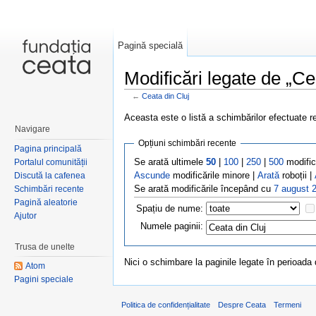
Pagină specială
Modificări legate de „Ce
←
Ceata din Cluj
Salt la:
navigare
,
căutare
Aceasta este o listă a schimbărilor efectuate r
Navigare
Opțiuni schimbări recente
Pagina principală
Se arată ultimele
50
|
100
|
250
|
500
modific
Portalul comunității
Ascunde
modificările minore |
Arată
roboții |
Discută la cafenea
Se arată modificările începând cu
7 august 
Schimbări recente
Pagină aleatorie
Spațiu de nume:
Ajutor
Numele paginii:
Trusa de unelte
Nici o schimbare la paginile legate în perioada 
Atom
Pagini speciale
Politica de confidențialitate
Despre Ceata
Termeni