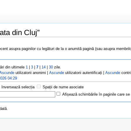
ata din Cluj”
ecent asupra paginilor cu legături de la o anumită pagină (sau asupra membrilo
ări din ultimele
1
|
3
|
7
|
14
|
30
zile.
Ascunde
utilizatorii anonimi |
Ascunde
utilizatorii autentificați |
Ascunde
contri
2026 04:29
Inversează selecția
Spații de nume asociate
Afișează schimbările în paginile care se
dată.