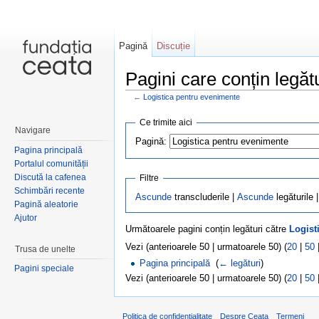
Pagină
Discuție
Pagini care conțin legăt
←
Logistica pentru evenimente
Salt la:
navigare
,
căutare
Ce trimite aici
Navigare
Pagină:
Pagina principală
Portalul comunității
Discută la cafenea
Filtre
Schimbări recente
Ascunde
transcluderile |
Ascunde
legăturile 
Pagină aleatorie
Ajutor
Următoarele pagini conțin legături către
Logist
Vezi (anterioarele 50 | urmatoarele 50) (
20
|
50
Trusa de unelte
Pagina principală
‎
(
← legături
)
Pagini speciale
Vezi (anterioarele 50 | urmatoarele 50) (
20
|
50
Politica de confidențialitate
Despre Ceata
Termeni