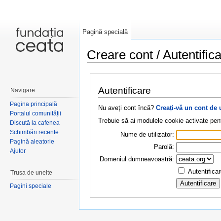
Pagină specială
Creare cont / Autentific
Salt la:
navigare
,
căutare
Autentificare
Navigare
Pagina principală
Nu aveți cont încă?
Creați-vă un cont de 
Portalul comunității
Trebuie să ai modulele cookie activate pent
Discută la cafenea
Schimbări recente
Nume de utilizator:
Pagină aleatorie
Parolă:
Ajutor
Domeniul dumneavoastră:
Autentifica
Trusa de unelte
Pagini speciale