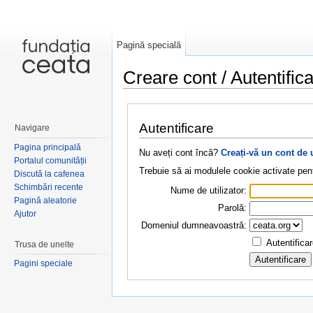
Pagină specială
Creare cont / Autentific
Salt la:
navigare
,
căutare
Autentificare
Navigare
Pagina principală
Nu aveți cont încă?
Creați-vă un cont de 
Portalul comunității
Trebuie să ai modulele cookie activate pent
Discută la cafenea
Schimbări recente
Nume de utilizator:
Pagină aleatorie
Parolă:
Ajutor
Domeniul dumneavoastră:
Autentifica
Trusa de unelte
Pagini speciale