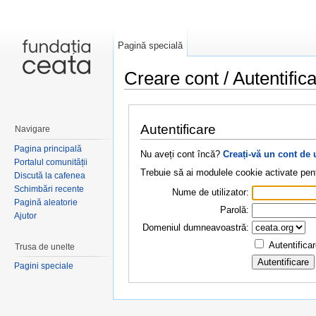
Pagină specială
Creare cont / Autentific
Salt la:
navigare
,
căutare
Autentificare
Navigare
Pagina principală
Nu aveți cont încă?
Creați-vă un cont de 
Portalul comunității
Trebuie să ai modulele cookie activate pent
Discută la cafenea
Schimbări recente
Nume de utilizator:
Pagină aleatorie
Parolă:
Ajutor
Domeniul dumneavoastră:
Autentifica
Trusa de unelte
Pagini speciale