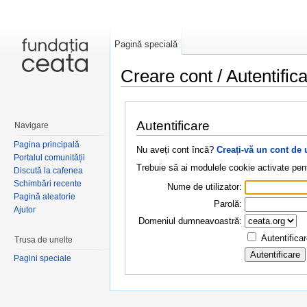
Pagină specială
Creare cont / Autentific
Salt la:
navigare
,
căutare
Autentificare
Navigare
Pagina principală
Nu aveți cont încă?
Creați-vă un cont de 
Portalul comunității
Trebuie să ai modulele cookie activate pent
Discută la cafenea
Schimbări recente
Nume de utilizator:
Pagină aleatorie
Parolă:
Ajutor
Domeniul dumneavoastră:
Autentifica
Trusa de unelte
Pagini speciale