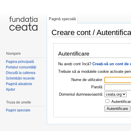
Pagină specială
Creare cont / Autentific
Salt la:
navigare
,
căutare
Autentificare
Navigare
Pagina principală
Nu aveți cont încă?
Creați-vă un cont de 
Portalul comunității
Trebuie să ai modulele cookie activate pent
Discută la cafenea
Schimbări recente
Nume de utilizator:
Pagină aleatorie
Parolă:
Ajutor
Domeniul dumneavoastră:
Autentifica
Trusa de unelte
Pagini speciale