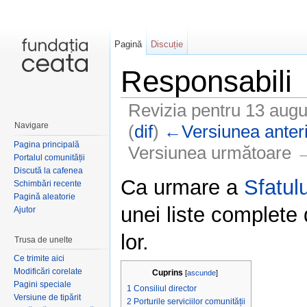
Pagină
Discuție
Responsabili
Revizia pentru 13 aug
Navigare
(
dif
)
←Versiunea anter
Pagina principală
Versiunea următoare →
Portalul comunității
Salt la:
navigare
,
căutare
Discută la cafenea
Ca urmare a
Sfatulu
Schimbări recente
Pagină aleatorie
unei liste complete 
Ajutor
lor.
Trusa de unelte
Ce trimite aici
Modificări corelate
Cuprins
[
ascunde
]
Pagini speciale
1
Consiliul director
Versiune de tipărit
2
Porturile serviciilor comunității