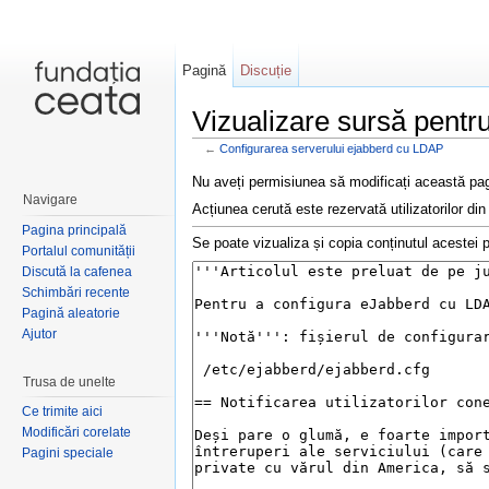
Pagină
Discuție
Vizualizare sursă pentr
←
Configurarea serverului ejabberd cu LDAP
Salt la:
navigare
,
căutare
Nu aveți permisiunea să modificați această pag
Navigare
Acțiunea cerută este rezervată utilizatorilor din
Pagina principală
Se poate vizualiza și copia conținutul acestei p
Portalul comunității
Discută la cafenea
Schimbări recente
Pagină aleatorie
Ajutor
Trusa de unelte
Ce trimite aici
Modificări corelate
Pagini speciale