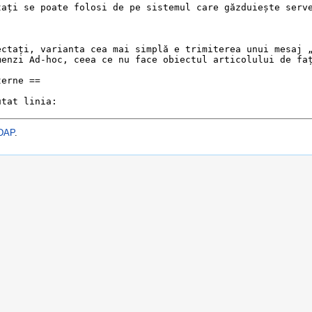
LDAP
.