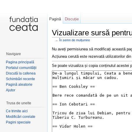
Pagină
Discuție
Vizualizare sursă pentr
←
În semn de mulțumire
Salt la:
navigare
,
căutare
Nu aveți permisiunea să modificați această pag
Navigare
Acțiunea cerută este rezervată utilizatorilor din
Pagina principală
Se poate vizualiza și copia conținutul acestei p
Portalul comunității
Discută la cafenea
Schimbări recente
Pagină aleatorie
Ajutor
Trusa de unelte
Ce trimite aici
Modificări corelate
Pagini speciale