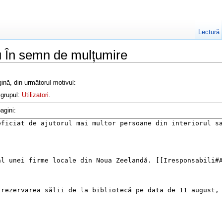
Lectură
u În semn de mulțumire
ină, din următorul motivul:
 grupul:
Utilizatori
.
agini: